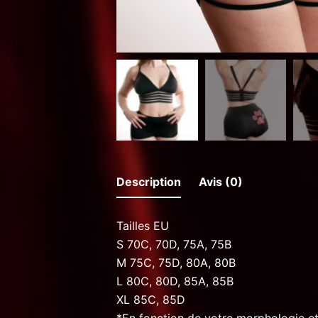
Description
Avis (0)
Tailles EU
S 70C, 70D, 75A, 75B
M 75C, 75D, 80A, 80B
L 80C, 80D, 85A, 85B
XL 85C, 85D
*En fonction de votre morphologie e