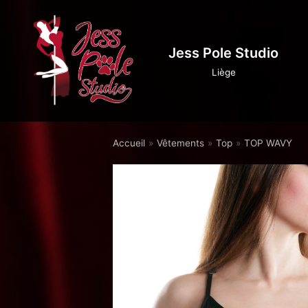
Aller
au
Jess Pole Studio
contenu
Liège
Accueil
»
Vêtements
»
Top
»
TOP WAVY