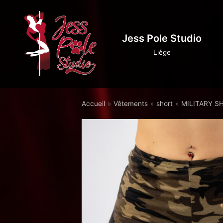
Aller
au
Jess Pole Studio
contenu
Liège
Accueil
»
Vêtements
»
short
»
MILITARY S