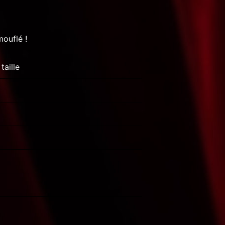
mouflé !
taille