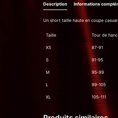
Description
Informations complé
Un short taille haute en coupe casual
Taille
Tour de han
XS
87-91
S
91-95
M
95-99
L
99-105
XL
105-111
Produits similaires