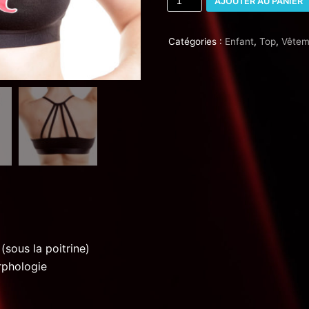
AJOUTER AU PANIER
Catégories :
Enfant
,
Top
,
Vêtem
 (sous la poitrine)
rphologie