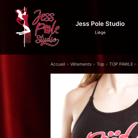
Aller
au
Jess Pole Studio
contenu
Liège
Accueil
»
Vêtements
»
Top
»
TOP PAWLE – 