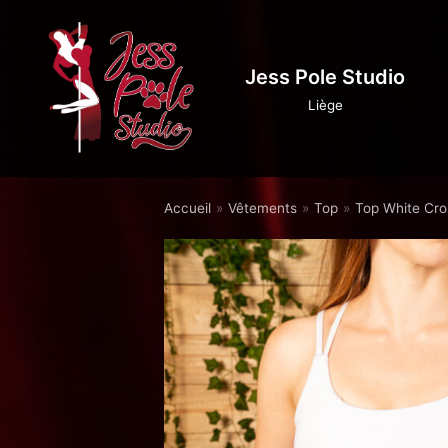
Aller
au
Jess Pole Studio
contenu
Liège
Accueil
»
Vêtements
»
Top
»
Top White Cro