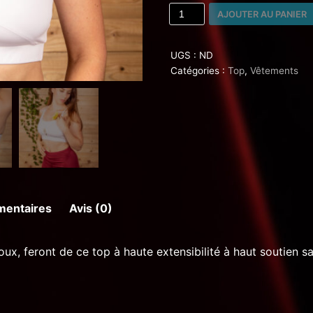
AJOUTER AU PANIER
UGS :
ND
Catégories :
Top
,
Vêtements
mentaires
Avis (0)
oux, feront de ce top à haute extensibilité à haut soutien 