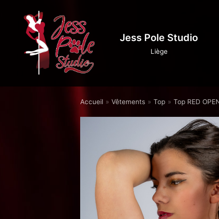
Aller
au
Jess Pole Studio
contenu
Liège
Accueil
»
Vêtements
»
Top
»
Top RED OP