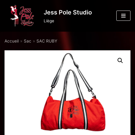
Aller
Jess Pole Studio
au
Liège
contenu
Accueil
»
Sac
»
SAC RUBY